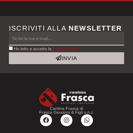
ISCRIVITI ALLA
NEWSLETTER
Ho letto e accetto la
Privacy Policy
INVIA
Cantina Frasca di
Frasca Giovanni & Figli s.n.c.
F
I
W
a
n
h
c
s
a