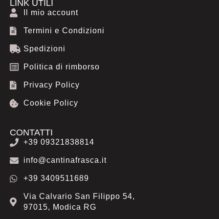
e
t
t
LINK UTILI
b
a
s
Il mio account
o
g
a
Termini e Condizioni
o
r
p
k
a
p
Spedizioni
m
Politica di rimborso
Privacy Policy
Cookie Policy
CONTATTI
+39 09321838814
info@cantinafrasca.it
+39 3409511689
Via Calvario San Filippo 54,
97015, Modica RG