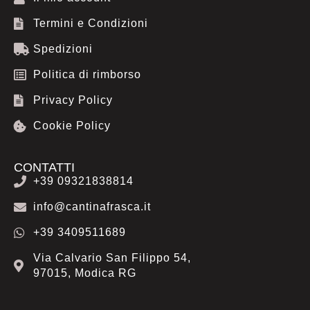
o
g
a
Termini e Condizioni
o
r
p
k
a
p
Spedizioni
m
Politica di rimborso
Privacy Policy
Cookie Policy
CONTATTI
+39 09321838814
info@cantinafrasca.it
+39 3409511689
Via Calvario San Filippo 54,
97015, Modica RG