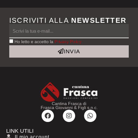
quantità
ISCRIVITI ALLA
NEWSLETTER
Ho letto e accetto la
Privacy Policy
INVIA
Cantina Frasca di
Frasca Giovanni & Figli s.n.c.
F
I
W
a
n
h
c
s
a
e
t
t
LINK UTILI
b
a
s
Il mio account