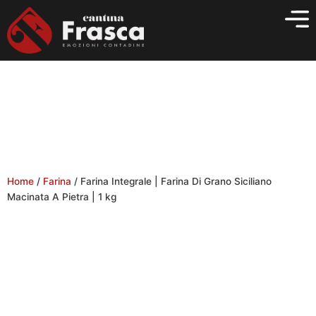
Vai
al
contenuto
Home
/
Farina
/ Farina Integrale | Farina Di Grano Siciliano
Macinata A Pietra | 1 kg