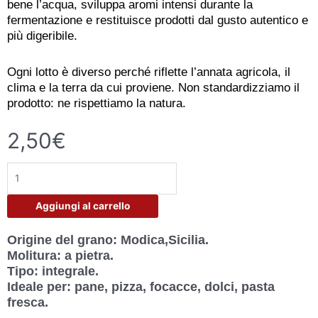
bene l’acqua, sviluppa aromi intensi durante la
fermentazione e restituisce prodotti dal gusto autentico e
più digeribile.
Ogni lotto è diverso perché riflette l’annata agricola, il
clima e la terra da cui proviene. Non standardizziamo il
prodotto: ne rispettiamo la natura.
2,50
€
Farina
Integrale
|
Aggiungi al carrello
Farina
Di
Origine del grano:
Modica,Sicilia.
Grano
Molitura
: a pietra.
Siciliano
Tipo
: integrale.
Macinata
Ideale per:
pane, pizza, focacce, dolci, pasta
A
fresca.
Pietra