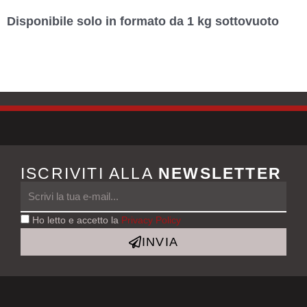
|
Disponibile solo in formato da 1 kg sottovuoto
1
kg
quantità
ISCRIVITI ALLA
NEWSLETTER
Ho letto e accetto la
Privacy Policy
INVIA