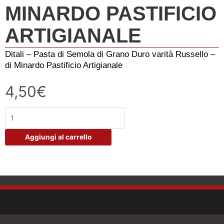
MINARDO PASTIFICIO
ARTIGIANALE
Ditali – Pasta di Semola di Grano Duro varità Russello –
di Minardo Pastificio Artigianale
4,50
€
Ditali
-
Grano
Aggiungi al carrello
Russello
–
di
Minardo
Pastificio
Artigianale
quantità