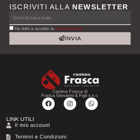
ISCRIVITI ALLA
NEWSLETTER
Ho letto e accetto la
Privacy Policy
INVIA
Cantina Frasca di
Frasca Giovanni & Figli s.n.c.
F
I
W
a
n
h
c
s
a
e
t
t
LINK UTILI
b
a
s
Il mio account
o
g
a
Termini e Condizioni
o
r
p