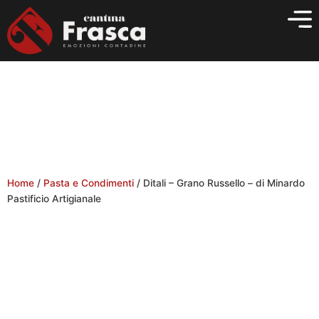
Vai
al
contenuto
Home
/
Pasta e Condimenti
/ Ditali – Grano Russello – di Minardo
Pastificio Artigianale