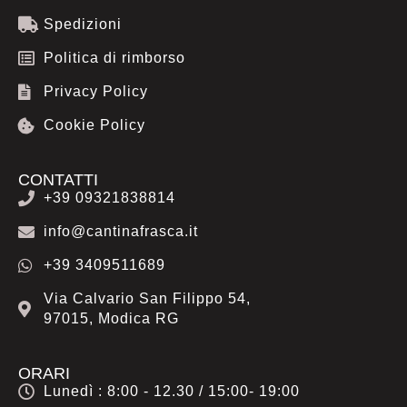
k
a
p
Spedizioni
m
Politica di rimborso
Privacy Policy
Cookie Policy
CONTATTI
+39 09321838814
info@cantinafrasca.it
+39 3409511689
Via Calvario San Filippo 54,
97015, Modica RG
ORARI
Lunedì : 8:00 - 12.30 / 15:00- 19:00