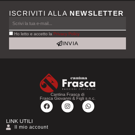
ISCRIVITI ALLA
NEWSLETTER
Ho letto e accetto la
Privacy Policy
INVIA
Cantina Frasca di
Frasca Giovanni & Figli s.n.c.
F
I
W
a
n
h
c
s
a
e
t
t
LINK UTILI
b
a
s
Il mio account
o
g
a