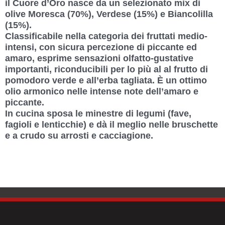
il Cuore d’Oro nasce da un selezionato mix di
quantità
olive Moresca (70%), Verdese (15%) e Biancolilla
(15%).
Classificabile nella categoria dei fruttati medio-
intensi, con sicura percezione di piccante ed
amaro, esprime sensazioni olfatto-gustative
importanti, riconducibili per lo più al al frutto di
pomodoro verde e all’erba tagliata. È un ottimo
olio armonico nelle intense note dell’amaro e
piccante.
In cucina sposa le minestre di legumi (fave,
fagioli e lenticchie) e dà il meglio nelle bruschette
e a crudo su arrosti e cacciagione.