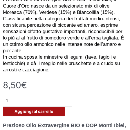
Cuore d’Oro nasce da un selezionato mix di olive
Moresca (70%), Verdese (15%) e Biancolilla (15%).
Classificabile nella categoria dei fruttati medio-intensi,
con sicura percezione di piccante ed amaro, esprime
sensazioni olfatto-gustative importanti, riconducibili per
lo più al al frutto di pomodoro verde e all’erba tagliata. È
un ottimo olio armonico nelle intense note dell’amaro e
piccante.
In cucina sposa le minestre di legumi (fave, fagioli e
lenticchie) e dà il meglio nelle bruschette e a crudo su
arrosti e cacciagione.
8,50
€
Cuor
d'oro
-
Aggiungi al carrello
olio
evo
Prezioso Olio Extravergine BIO e DOP Monti Iblei,
dop/bio