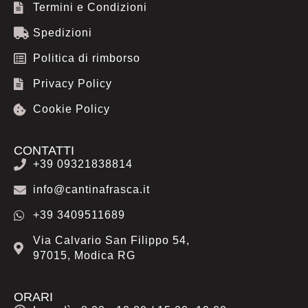
Termini e Condizioni
o
r
p
k
a
p
Spedizioni
m
Politica di rimborso
Privacy Policy
Cookie Policy
CONTATTI
+39 09321838814
info@cantinafrasca.it
+39 3409511689
Via Calvario San Filippo 54,
97015, Modica RG
ORARI