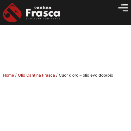
Vai
al
contenuto
Home
/
Olio Cantina Frasca
/ Cuor d’oro – olio evo dop/bio